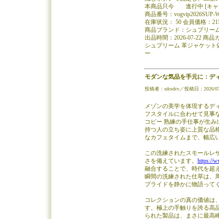
本商品只今 進行中 [キャン
商品番号：vogvip2026SUP-W
在庫状況： 50 会員価格：21
商品ブランド：シュプリーム 
出品時間：2026-07-22
シュプリーム 革ジャケット偽物ブラン
ー
モダンな気品を手元に：ディオ
投稿者：sdcsdcv／投稿日：2026/07/31
メゾンの美学を体現するディ
フスタイルに合わせて見事
コピー 熟練の手仕事が生
持つ人の立ち姿に上質な品
なカフェタイムまで、幅広
この洗練されたスモールレザーグ
さを備えています。
https://
融合することで、時代を超
瞬間の洗練された仕草は、
プライドを静かに物語って
コレクションの真の価値は
す。極上の手触りを誇る高
られた製品は、まさに最高