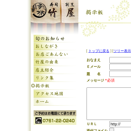
[
トップに戻る
] [
ツリー表示
おなまえ
Ｅメール
題 名
*必須
メッセージ
ＵＲＬ
添付ファイル