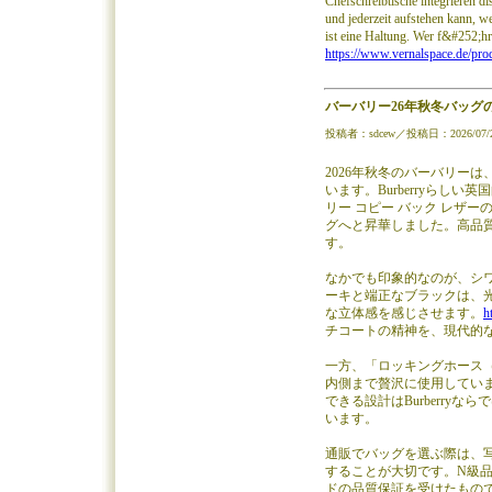
Chefschreibtische integrieren 
und jederzeit aufstehen kann, w
ist eine Haltung. Wer f&#252;h
https://www.vernalspace.de/prod
バーバリー26年秋冬バッグの新
投稿者：sdcew／投稿日：2026/07/27
2026年秋冬のバーバリー
います。Burberryらしい
リー コピー バック レザ
グへと昇華しました。高品
す。
なかでも印象的なのが、シ
ーキと端正なブラックは、
な立体感を感じさせます。
h
チコートの精神を、現代的
一方、「ロッキングホース（R
内側まで贅沢に使用してい
できる設計はBurberr
います。
通販でバッグを選ぶ際は、
することが大切です。N級
ドの品質保証を受けたもの