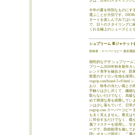
さは、日常のスタイリング
今年の夏を特別なものにす
選ぶことが大切です。DIO
ネートを楽しんでみてはい
で、日々のスタイリングに
くれる極上のシューズとと
シュプリーム 革ジャケット偽物
投稿者：スーパーコピー 激安通販サイト／
個性的なデザ シュプリームブ
プリーム2026年秋冬新作
レンド美学を融合させ、防
密度のナイロン生地を採用
vogvip.com/brand-
おり、秋冬の冷たい風と小
手触りは少し渋くて、繊細
取らないだけでなく、高級
めて簡潔な形を踏襲してい
ンは少し落ちていて、日常
vogvip.com スーパ
も太く見えません。着丈は
に符合するだけでなく、暖
属ファスナーを採用し、引
ーズで、防錆処理を施して
隠しボタンで固定し、二重