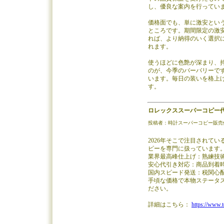
し、優良な案内を行ってい
価格面でも、単に激安とい
ところです。期間限定の激
れば、より納得のいく選択
れます。
使うほどに色艶が深まり、
のが、今季のバーバリーです
います。毎日の装いを格上
す。
ロレックススーパーコピー
投稿者：時計スーパーコピー販売優良店／投
2026年そこで注目されて
ピーを専門に扱っています
業界最高峰仕上げ：熟練技
安心代引き対応：商品到着
国内スピード発送：税関心配
手頃な価格で本物ステータ
ださい。
詳細はこちら：
https://www.