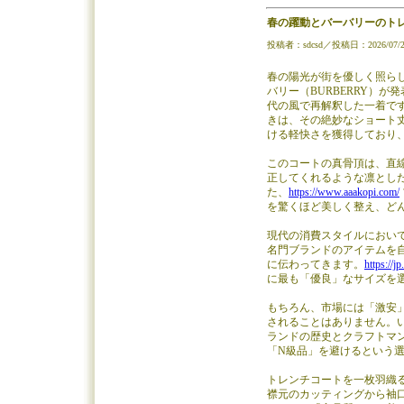
春の躍動とバーバリーのトレン
投稿者：sdcsd／投稿日：2026/07/21(
春の陽光が街を優しく照ら
バリー（BURBERRY）
代の風で再解釈した一着で
きは、その絶妙なショート
ける軽快さを獲得しており
このコートの真骨頂は、直
正してくれるような凛とし
た、
https://www.aaakopi.com/
を驚くほど美しく整え、ど
現代の消費スタイルにおいて
名門ブランドのアイテムを
に伝わってきます。
https://j
に最も「優良」なサイズを
もちろん、市場には「激安
されることはありません。
ランドの歴史とクラフトマ
「N級品」を避けるという
トレンチコートを一枚羽織
襟元のカッティングから袖口