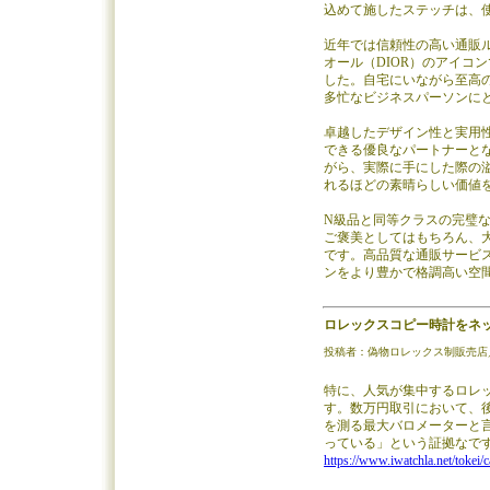
込めて施したステッチは、
近年では信頼性の高い通販
オール（DIOR）のアイコンで
した。自宅にいながら至高
多忙なビジネスパーソンに
卓越したデザイン性と実用性を両
できる優良なパートナーと
がら、実際に手にした際の
れるほどの素晴らしい価値
N級品と同等クラスの完璧な造
ご褒美としてはもちろん、
です。高品質な通販サービ
ンをより豊かで格調高い空
ロレックスコピー時計をネット
投稿者：偽物ロレックス制販売店／投稿日：2
特に、人気が集中するロレ
す。数万円取引において、
を測る最大バロメーターと
っている」という証拠なで
https://www.iwatchla.net/tokei/