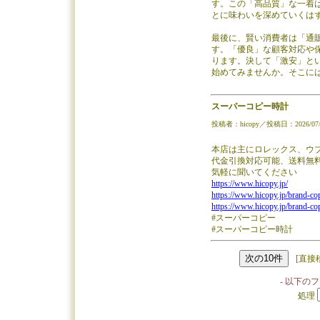
す。この「高品質」な一着
とに味わいを深めていくは
最後に、賢い消費者は「通
す。「優良」な顧客対応や
ります。決して「激安」と
始めてみませんか。そこに
スーパーコピー時計
投稿者：hicopy／投稿日：2026/07/20
本店は主にロレックス、ウブ
代金引換対応可能、送料無
気軽に聞いてください
https://www.hicopy.jp/
https://www.hicopy.jp/brand-co
https://www.hicopy.jp/brand-co
#スーパーコピー
#スーパーコピー時計
[直接
- 以下の
処理