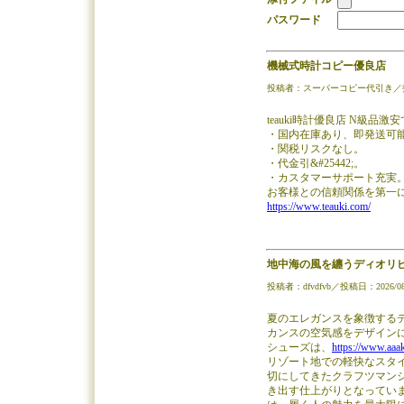
パスワード
機械式時計コピー優良店
投稿者：スーパーコピー代引き／投稿日：20
teauki時計優良店 N級品
・国内在庫あり、即発送可
・関税リスクなし。
・代金引&#25442;。
・カスタマーサポート充実
お客様との信頼関係を第一
https://www.teauki.com/
地中海の風を纏うディオリビエ
投稿者：dfvdfvb／投稿日：2026/08/0
夏のエレガンスを象徴するディ
カンスの空気感をデザイン
シューズは、
https://www.aaa
リゾート地での軽快なスタ
切にしてきたクラフツマン
き出す仕上がりとなってい