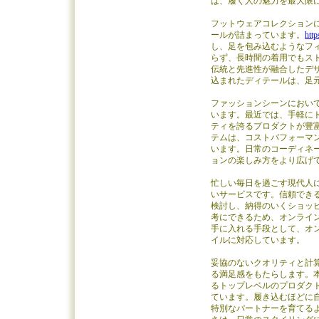
は、履く人の魅力を最大限
フットウェアコレクション
ールが詰まっています。
htt
し、足を包み込むようなフ
らず、長時間の着用でもス
伝統と先進性が融合したデ
込まれたディテールは、足
ファッションシーンにおい
います。最近では、手軽に
ティを誇るプロダクトが豊
テムは、コストパフォーマ
います。日常のコーディネ
ョンの楽しみ方をより広げ
忙しい毎日を過ごす現代人
いサービスです。信頼でき
検討し、納得のいくショッ
考にできるため、オンライ
手に入れる手段として、オ
イルに対応しています。
妥協のないクオリティと計
る満足感をもたらします。
るトップレベルのプロダク
ています。履き込むほどに
特別なパートナーを育てる