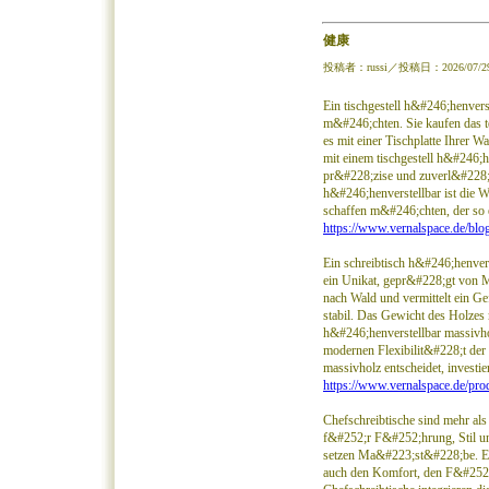
健康
投稿者：russi／投稿日：2026/07/29(W
Ein tischgestell h&#246;henverste
m&#246;chten. Sie kaufen das t
es mit einer Tischplatte Ihrer 
mit einem tischgestell h&#246;h
pr&#228;zise und zuverl&#228;ss
h&#246;henverstellbar ist die 
schaffen m&#246;chten, der so ei
https://www.vernalspace.de/blog
Ein schreibtisch h&#246;henvers
ein Unikat, gepr&#228;gt von M
nach Wald und vermittelt ein G
stabil. Das Gewicht des Holzes 
h&#246;henverstellbar massivhol
modernen Flexibilit&#228;t der
massivholz entscheidet, invest
https://www.vernalspace.de/prod
Chefschreibtische sind mehr als
f&#252;r F&#252;hrung, Stil und
setzen Ma&#223;st&#228;be. Ein
auch den Komfort, den F&#252;